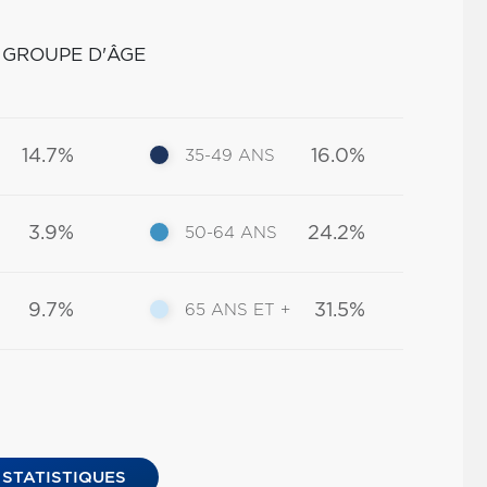
 GROUPE D'ÂGE
14.7%
16.0%
35-49 ANS
3.9%
24.2%
50-64 ANS
9.7%
31.5%
65 ANS ET +
 STATISTIQUES