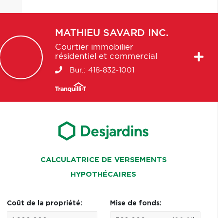
MATHIEU
SAVARD INC.
Courtier immobilier
résidentiel et commercial
Bur.:
418-832-1001
CALCULATRICE DE VERSEMENTS
HYPOTHÉCAIRES
Coût de la propriété:
Mise de fonds: