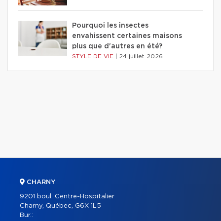
Pourquoi les insectes
envahissent certaines maisons
plus que d'autres en été?
STYLE DE VIE
|
24 juillet 2026
CHARNY
9201 boul. Centre-Hospitalier
Charny, Québec, G6X 1L5
Bur.: