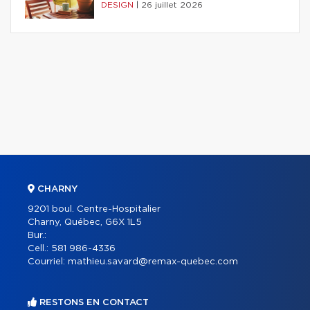
DESIGN
|
26 juillet 2026
CHARNY
9201 boul. Centre-Hospitalier
Charny, Québec, G6X 1L5
Bur.:
Cell.:
581 986-4336
Courriel:
mathieu.savard@remax-quebec.com
RESTONS EN CONTACT