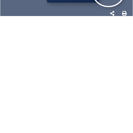
PHOTOS
MAP
GET MORE DETAILS
ULS : 25469407
177 RUE DE LA MISSION,
LÉVIS (LES
CHUTES-DE-LA-CHAUDIÈRE-OUEST)
(SAINT-NICOLAS),
G7A 2S8
https://youtu.be/rXovQlW-XB0 - Propriété spectaculaire
au bord de l'eau, située dans le prestigieux Parc